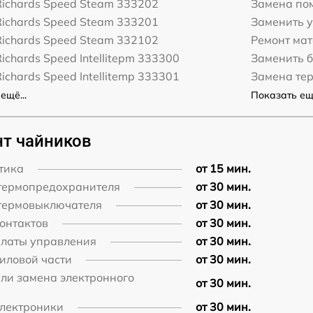
Richards Speed Steam 333202
Замена по
Richards Speed Steam 333201
Заменить у
Richards Speed Steam 332102
Ремонт ма
ichards Speed Intellitepm 333300
Заменить 
ichards Speed Intellitemp 333301
Замена те
ещё...
Показать ещё
т чайников
тика
от 15 мин.
термопредохранителя
от 30 мин.
термовыключателя
от 30 мин.
онтактов
от 30 мин.
платы управления
от 30 мин.
иловой части
от 30 мин.
или замена электронного
от 30 мин.
электроники
от 30 мин.