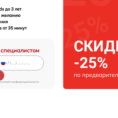
s до 3 лет
у желанию
ения
s от 35 минут
СКИДК
 специалистом
-25%
по предварител
литикой конфиденциальности