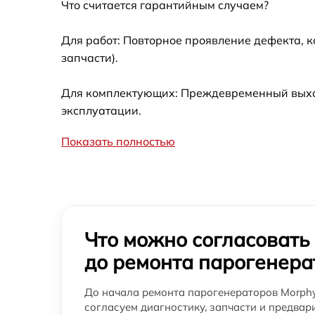
Что считается гарантийным случаем?
Замена шнура питания парогенератора
Morphy Richards
Для работ: Повторное проявление дефекта, 
запчасти).
Ремонт/замена датчика температуры
парогенератора Morphy Richards
Для комплектующих: Преждевременный выход
Восстановление электроклапана
эксплуатации.
парогенератора Morphy Richards
Показать полностью
Что можно согласовать
до ремонта парогенера
До начала ремонта парогенераторов Morphy
согласуем диагностику, запчасти и предвар