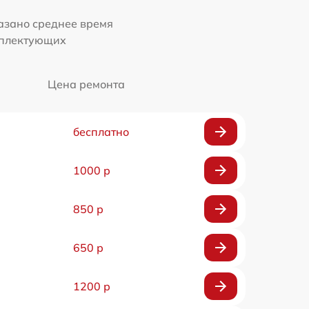
казано среднее время
мплектующих
Цена ремонта
бесплатно
1000 р
850 р
650 р
1200 р