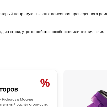
от 60 мин
который напрямую связан с качеством проведенного ре
от 60 мин
 из строя, утрата работоспособности или техническим
от 60 мин
%
торов
 Richards в Москве
ительный расчёт стоимости: