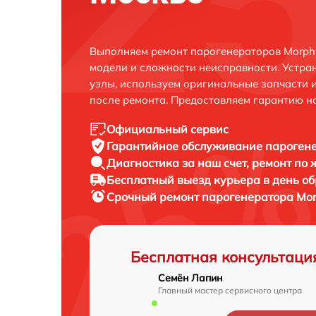
Выполняем ремонт парогенераторов Morphy
модели и сложности неисправности. Устра
узлы, используем оригинальные запчасти 
после ремонта. Предоставляем гарантию н
Официальный сервис
Гарантийное обслуживание
парогене
Диагностика за наш счет,
ремонт по
Бесплатный выезд курьера
в день о
Срочный ремонт
парогенератора Morp
Бесплатная консультаци
Семён Лапин
Главный мастер сервисного центра