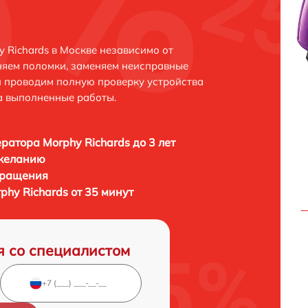
 Richards в Москве независимо от
няем поломки, заменяем неисправные
и проводим полную проверку устройства
а выполненные работы.
ратора Morphy Richards до 3 лет
 желанию
бращения
hy Richards от 35 минут
я со специалистом