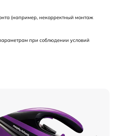
590 р
монта (например, некорректный монтаж
590 р
 параметрам при соблюдении условий
600 р