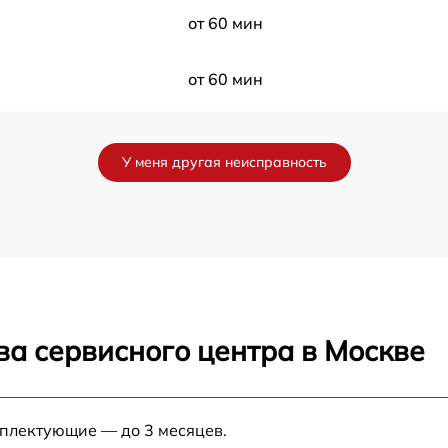
от 60 мин
от 60 мин
от 60 мин
У меня другая неисправность
от 60 мин
от 60 мин
от 60 мин
ва сервисного центра в Москве
y
от 60 мин
от 60 мин
мплектующие — до 3 месяцев.