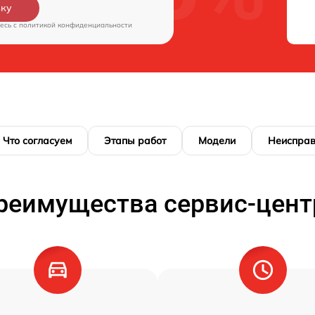
вку
есь c
политикой конфиденциальности
Что согласуем
Этапы работ
Модели
Неисправ
реимущества сервис-цент